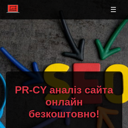
☰
PR-CY аналіз сайта
онлайн
безкоштовно!