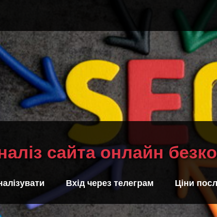
наліз сайта онлайн безк
налізувати
Вхід через телеграм
Ціни посл