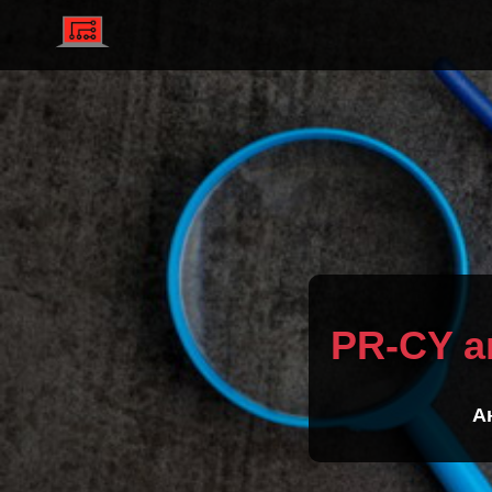
PR-CY а
А