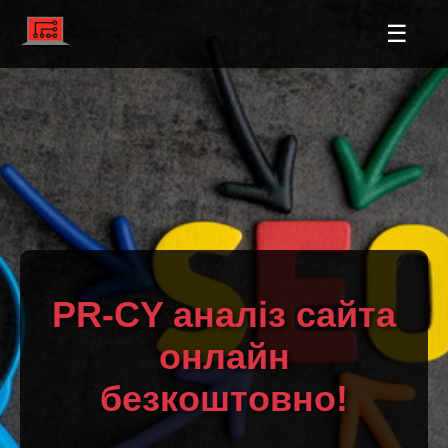
☰
PR-CY аналіз сайта
онлайн
безкоштовно!