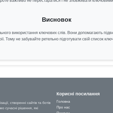
 Проте важливо не перестаратися і не зловживати ключовими
Висновок
ьного використання ключових слів. Вони допомагають підв
рії. Тому не забувайте ретельно підготувати свій список ключ
Корисні посилання
Головна
ації, створенні сайтів та ботів
Про нас
мо сучасні рішення, які