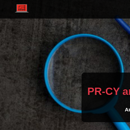
PR-CY а
А