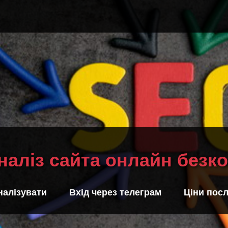
наліз сайта онлайн безк
налізувати
Вхід через телеграм
Ціни посл