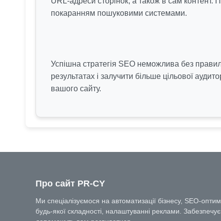
URL-адреси сторінок, а також в сам контент.
покаранням пошуковими системами.
Успішна стратегія SEO неможлива без правил
результатах і залучити більше цільової аудито
вашого сайту.
Про сайт PR-CY
Ми спеціалізуємося на автоматизації бізнесу, SEO-оптиміз
будь-якої складності, налаштуванні реклами. Забезпечує