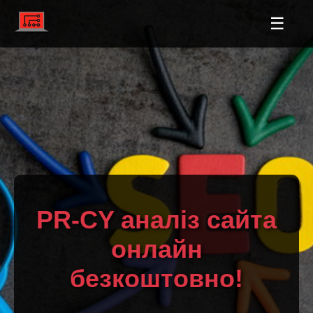
☰
PR-CY аналіз сайта
онлайн
безкоштовно!