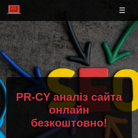
☰
PR-CY аналіз сайта
онлайн
безкоштовно!