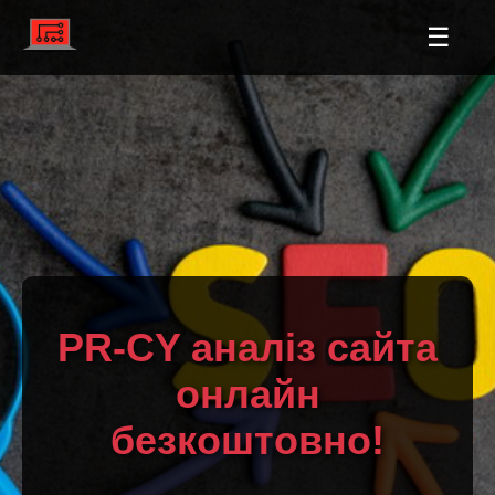
☰
PR-CY аналіз сайта
онлайн
безкоштовно!