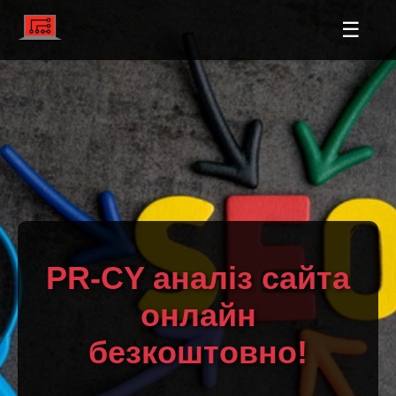
☰
PR-CY аналіз сайта
онлайн
безкоштовно!