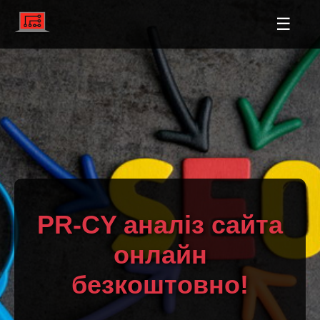
☰
PR-CY аналіз сайта
онлайн
безкоштовно!