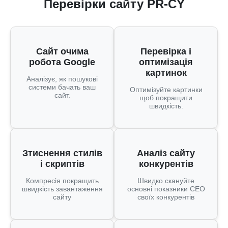
Перевірки сайту PR-CY
Сайт очима
Перевірка і
робота Google
оптимізація
картинок
Аналізує, як пошукові
системи бачать ваш
Оптимізуйте картинки
сайт.
щоб покращити
швидкість.
Зтиснення стилів
Аналіз сайту
і скриптів
конкурентів
Компресія покращить
Швидко скануйте
швидкість завантаження
основні показники СЕО
сайту
своїх конкурентів