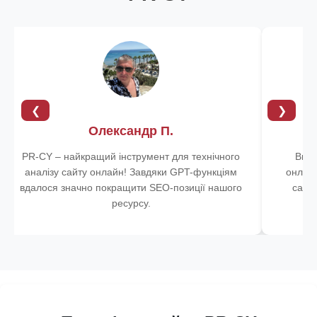
❮
❯
Олександр П.
PR-CY – найкращий інструмент для технічного
Вико
аналізу сайту онлайн! Завдяки GPT-функціям
онлайн
вдалося значно покращити SEO-позиції нашого
сайту
ресурсу.